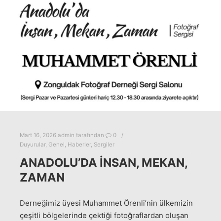
Mart 16, 2026
admin
tarafından
0
Duyurular
,
Genel
,
Haberler
,
Sergiler
ANADOLU’DA İNSAN, MEKAN,
ZAMAN
Derneğimiz üyesi Muhammet Örenli’nin ülkemizin
çeşitli bölgelerinde çektiği fotoğraflardan oluşan