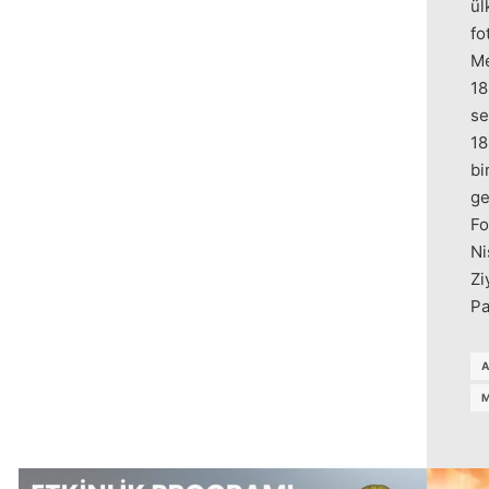
ül
fo
Me
18
se
18
bi
ge
Fo
Ni
Zi
Pa
A