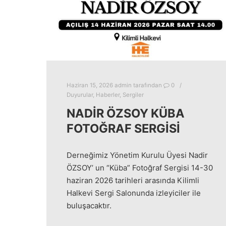
Haziran 15, 2026
admin
tarafından
0
Duyurular
,
Haberler
,
Sergiler
NADIR ÖZSOY KÜBA
FOTOĞRAF SERGISI
Derneğimiz Yönetim Kurulu Üyesi Nadir
ÖZSOY’ un “Küba” Fotoğraf Sergisi 14-30
haziran 2026 tarihleri arasında Kilimli
Halkevi Sergi Salonunda izleyiciler ile
buluşacaktır.