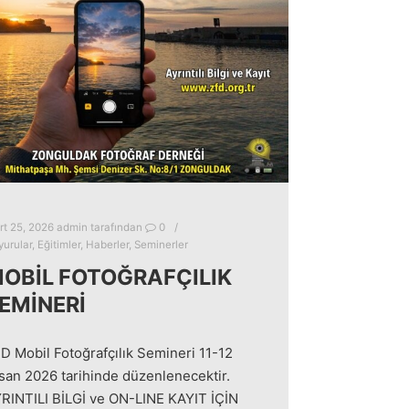
rt 25, 2026
admin
tarafından
0
urular
,
Eğitimler
,
Haberler
,
Seminerler
OBİL FOTOĞRAFÇILIK
EMİNERİ
D Mobil Fotoğrafçılık Semineri 11-12
san 2026 tarihinde düzenlenecektir.
RINTILI BİLGİ ve ON-LINE KAYIT İÇİN