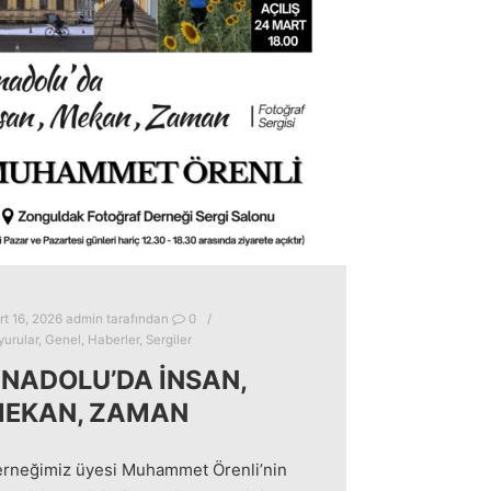
t 16, 2026
admin
tarafından
0
urular
,
Genel
,
Haberler
,
Sergiler
NADOLU’DA İNSAN,
EKAN, ZAMAN
rneğimiz üyesi Muhammet Örenli’nin