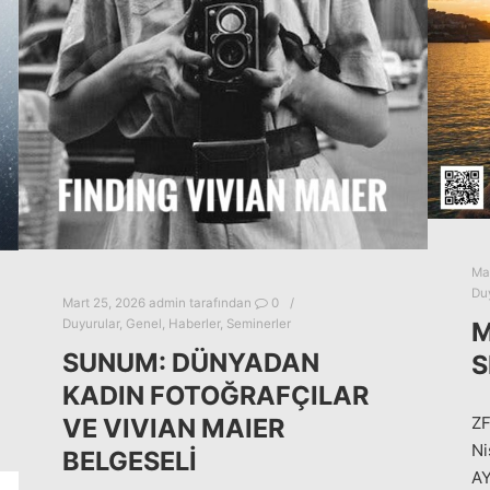
Ma
Duy
Mart 25, 2026
admin
tarafından
0
Duyurular
,
Genel
,
Haberler
,
Seminerler
M
SUNUM: DÜNYADAN
S
KADIN FOTOĞRAFÇILAR
ZF
VE VIVIAN MAIER
Ni
BELGESELİ
AY