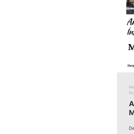
Mar
Duy
A
M
De