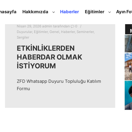
nasayfa
Hakkımızda
Haberler
Eğitimler
Ayın Fo
Nisan 29, 2026
admin
tarafından
0
Duyurular
,
Eğitimler
,
Genel
,
Haberler
,
Seminerler
,
Sergiler
ETKINLIKLERDEN
HABERDAR OLMAK
İSTIYORUM
ZFD Whatsapp Duyuru Topluluğu Katılım
Formu