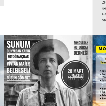
ZF
ge
Pa
sa