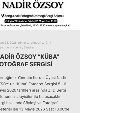
san 28, 2026
admin
tarafından
0
urular
,
Haberler
,
Sergiler
ADIR ÖZSOY “KÜBA”
OTOĞRAF SERGISI
rneğimiz Yönetim Kurulu Üyesi Nadir
SOY’ un “Küba” Fotoğraf Sergisi 5-16
yıs 2026 tarihleri arasında ZFD Sergi
lonunda izleyiciler ile buluşacaktır.
rgi hakkında Söyleşi ve Fotoğraf
sterisi ise 13 Mayıs 2026 Saat 18.00’de