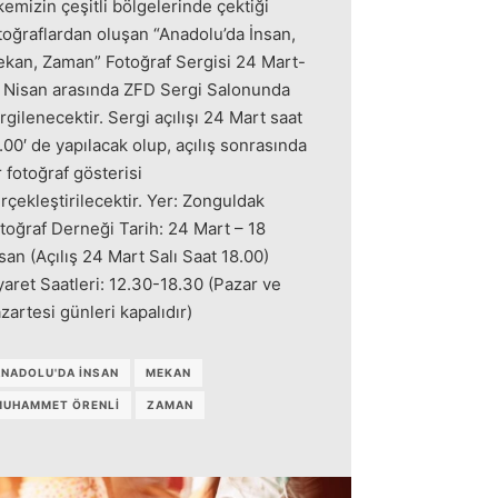
kemizin çeşitli bölgelerinde çektiği
toğraflardan oluşan “Anadolu’da İnsan,
kan, Zaman” Fotoğraf Sergisi 24 Mart-
 Nisan arasında ZFD Sergi Salonunda
rgilenecektir. Sergi açılışı 24 Mart saat
.00′ de yapılacak olup, açılış sonrasında
r fotoğraf gösterisi
rçekleştirilecektir. Yer: Zonguldak
toğraf Derneği Tarih: 24 Mart – 18
san (Açılış 24 Mart Salı Saat 18.00)
yaret Saatleri: 12.30-18.30 (Pazar ve
zartesi günleri kapalıdır)
NADOLU'DA İNSAN
MEKAN
MUHAMMET ÖRENLI
ZAMAN