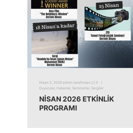
Nisan 2, 2026
admin
tarafından
0
Duyurular
,
Haberler
,
Seminerler
,
Sergiler
NİSAN 2026 ETKİNLİK
PROGRAMI