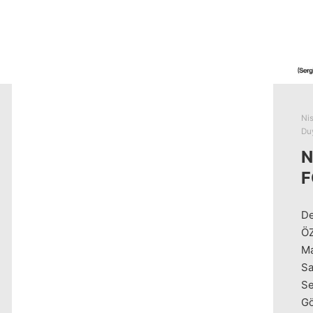
Ni
Duy
N
F
De
ÖZ
Ma
Sa
Se
Gö