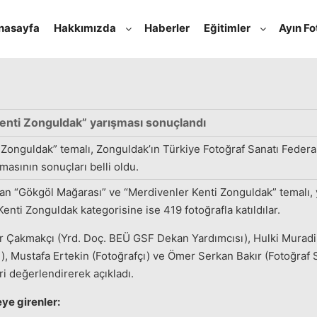
nasayfa
Hakkımızda
Haberler
Eğitimler
Ayın Fo
Nisan 24, 2017
admin
tarafından
enti Zonguldak” yarışması sonuçlandı
Zonguldak” temalı, Zonguldak’ın Türkiye Fotoğraf Sanatı Federa
asının sonuçları belli oldu.
lan “Gökgöl Mağarası” ve “Merdivenler Kenti Zonguldak” temalı, y
nti Zonguldak kategorisine ise 419 fotoğrafla katıldılar.
ar Çakmakçı (Yrd. Doç. BEÜ GSF Dekan Yardımcısı), Hulki Muradi
, Mustafa Ertekin (Fotoğrafçı) ve Ömer Serkan Bakır (Fotoğraf S
ri değerlendirerek açıkladı.
ye girenler: