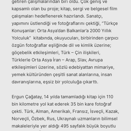
getiren çalışmalarından biri oldu. Çok geniş ve
kapsamlı olan bu proje; kitap, sergi ve belgesel film
çalışmaları hedeflenerek hazırlandı. Sanatçı,
yapımını üstlendiği ve fotoğraflarını çektiği, “Türkçe
Konuşanlar: Orta Asya’dan Balkanlar’a 2000 Yıllık
Yolculuk” kitabında, okuyucuları, birbirinden çarpıcı
özgün fotoğraflar eşliğinde dil ve kimlik üzerine;
göçebelik etkileşimleri, Türk – Çin ilişkileri,
Türklerle Orta Asya İran – Arap, Slav, Avrupa
etkileşimleri üzerine, sözlü edebiyattan mimariye,
yemek kültüründen çeşitli sanat alanlarına, insan
davranışlarına, eşsiz bir yolculuğa çıkarttı.
Ergun Çağatay, 14 yılda tamamladığı kitap için 110
bin kilometre yol kat ederek 35 bin kare fotoğraf
çekti. Türk, Alman, Amerikalı, Fransız, İsveçli, Kazak,
Norveçli, Özbek, Rus, Ukraynalı uzmanların bilimsel
makaleleriyle yer aldığı 495 sayfalık büyük boyutlu