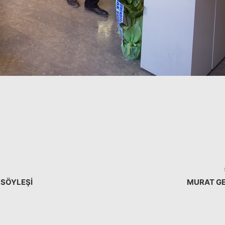
 SÖYLEŞI
MURAT G