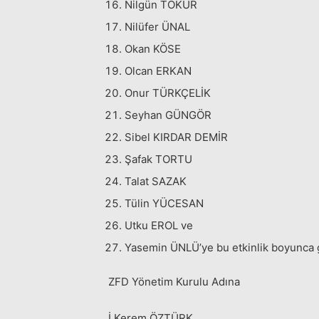
Nilgün TOKUR
Nilüfer ÜNAL
Okan KÖSE
Olcan ERKAN
Onur TÜRKÇELİK
Seyhan GÜNGÖR
Sibel KIRDAR DEMİR
Şafak TORTU
Talat SAZAK
Tülin YÜCESAN
Utku EROL ve
Yasemin ÜNLÜ’ye bu etkinlik boyunca gö
ZFD Yönetim Kurulu Adına
İ.Kerem ÖZTÜRK