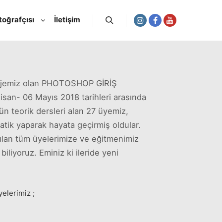
toğrafçısı
İletişim
Ara
ojemiz olan PHOTOSHOP GİRİŞ
an- 06 Mayıs 2018 tarihleri arasında
ün teorik dersleri alan 27 üyemiz,
ratik yaparak hayata geçirmiş oldular.
atılan tüm üyelerimize ve eğitmenimiz
liyoruz. Eminiz ki ileride yeni
elerimiz ;