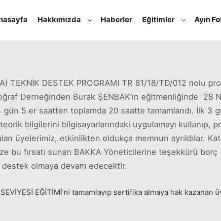
nasayfa
Hakkımızda
Haberler
Eğitimler
Ayın Fo
Mayıs 6, 2018
admin
tarafından
AKKA) TEKNİK DESTEK PROGRAMI TR 81/18/TD/012 nolu pr
oğraf Derneğinden Burak ŞENBAK’ın eğitmenliğinde 28 Nis
4 gün 5 er saatten toplamda 20 saatte tamamlandı. İlk 3 g
orik bilgilerini bilgisayarlarındaki uygulamayı kullanıp, p
 alan üyelerimiz, etkinlikten oldukça memnun ayrıldılar. K
 bu fırsatı sunan BAKKA Yöneticilerine teşekkürü borç bi
e destek olmaya devam edecektir.
VİYESİ EĞİTİMİ’ni tamamlayıp sertifika almaya hak kazanan üy