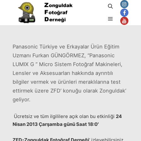
Ara
Nisan 1, 2013
admin
tarafından
Ana menü
Panasonic Türkiye ve Erkayalar Ürün Eğitim
Uzmanı Furkan GÜNGÖRMEZ, “Panasonic
LUMIX G ” Micro Sistem Fotoğraf Makineleri,
Lensler ve Aksesuarları hakkında ayrıntılı
bilgiler vermek ve ürünleri meraklılarına test
ettirmek üzere ZFD’ konuğu olarak Zonguldak’
geliyor.
Ücretsiz ve tüm ilgililere açık olan bu etkinliği
24
Nisan 2013 Çarşamba günü Saat 18:0′
ZFD-Zonguldak Fotoğraf Derneği
‘ izleyebilirsiniz.