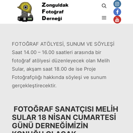
Ara
Nisan 1, 2015
admin
tarafından
Ana menü
FOTOĞRAF ATÖLYESİ, SUNUM VE SÖYLEŞİ
Saat 14.00 – 16.00 saatleri arasında bir
fotoğraf atölyesi düzenleyecek olan Melih
Sular, akşam saat 18.00 de ise Proje
Fotoğrafçılığı hakkında söyleşi ve sunum
gerçekleştirecektir.
FOTOĞRAF SANATÇISI MELIH
SULAR 18 NISAN CUMARTESI
GÜNÜ DERNEĞIMIZIN