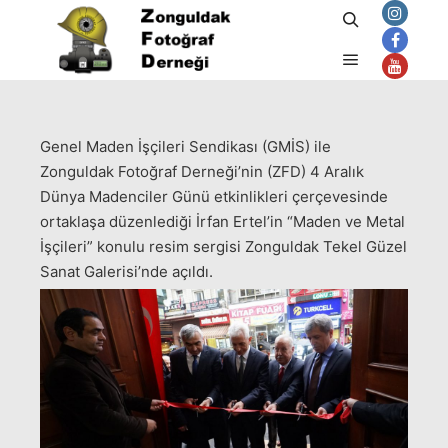
Ara
Aralık 5, 2017
admin
tarafından
Ana menü
Genel Maden İşçileri Sendikası (GMİS) ile
Zonguldak Fotoğraf Derneği’nin (ZFD) 4 Aralık
Dünya Madenciler Günü etkinlikleri çerçevesinde
ortaklaşa düzenlediği İrfan Ertel’in “Maden ve Metal
İşçileri” konulu resim sergisi Zonguldak Tekel Güzel
Sanat Galerisi’nde açıldı.