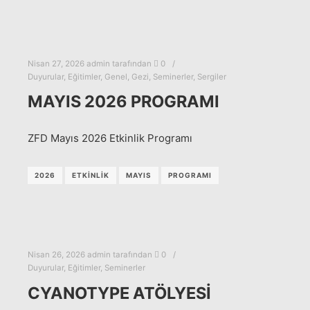
Nisan 27, 2026
admin
tarafından
0
Duyurular
,
Eğitimler
,
Genel
,
Gezi
,
Seminerler
,
Sergiler
MAYIS 2026 PROGRAMI
ZFD Mayıs 2026 Etkinlik Programı
2026
ETKINLIK
MAYIS
PROGRAMI
Nisan 26, 2026
admin
tarafından
0
Duyurular
,
Eğitimler
,
Seminerler
CYANOTYPE ATÖLYESİ