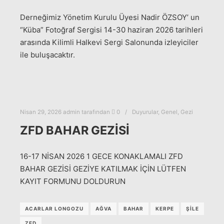
Derneğimiz Yönetim Kurulu Üyesi Nadir ÖZSOY’ un
“Küba” Fotoğraf Sergisi 14-30 haziran 2026 tarihleri
arasında Kilimli Halkevi Sergi Salonunda izleyiciler
ile buluşacaktır.
Nisan 29, 2026
admin
tarafından
0
Duyurular
,
Genel
,
Gezi
ZFD BAHAR GEZİSİ
16-17 NİSAN 2026 1 GECE KONAKLAMALI ZFD
BAHAR GEZİSİ GEZİYE KATILMAK İÇİN LÜTFEN
KAYIT FORMUNU DOLDURUN
ACARLAR LONGOZU
AĞVA
BAHAR
KERPE
ŞİLE
ZFD