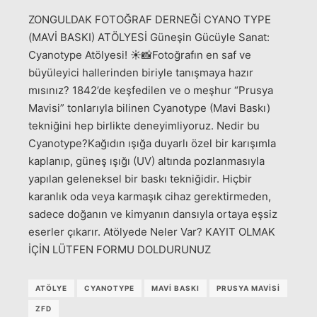
ZONGULDAK FOTOĞRAF DERNEĞİ CYANO TYPE
(MAVİ BASKI) ATÖLYESİ Güneşin Gücüyle Sanat:
Cyanotype Atölyesi! ☀️📸Fotoğrafın en saf ve
büyüleyici hallerinden biriyle tanışmaya hazır
mısınız? 1842’de keşfedilen ve o meşhur “Prusya
Mavisi” tonlarıyla bilinen Cyanotype (Mavi Baskı)
tekniğini hep birlikte deneyimliyoruz. Nedir bu
Cyanotype?Kağıdın ışığa duyarlı özel bir karışımla
kaplanıp, güneş ışığı (UV) altında pozlanmasıyla
yapılan geleneksel bir baskı tekniğidir. Hiçbir
karanlık oda veya karmaşık cihaz gerektirmeden,
sadece doğanın ve kimyanın dansıyla ortaya eşsiz
eserler çıkarır. Atölyede Neler Var? KAYIT OLMAK
İÇİN LÜTFEN FORMU DOLDURUNUZ
ATÖLYE
CYANOTYPE
MAVİ BASKI
PRUSYA MAVİSİ
ZFD