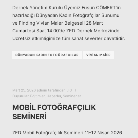
Dernek Yönetim Kurulu Üyemiz Füsun CÖMERT’in
hazırladığı Dünyadan Kadın Fotoğrafçılar Sunumu
ve Finding Vivian Maier Belgeseli 28 Mart
Cumartesi Saat 14.00’de ZFD Dernek Merkezinde.
Ücretsiz etkimliğimize tüm sanat severler davetlidir.
DÜNYADAN KADIN FOTOĞRAFÇILAR
VIVIAN MAIER
Mart 25, 2026
admin
tarafından
0
Duyurular
,
Eğitimler
,
Haberler
,
Seminerler
MOBİL FOTOĞRAFÇILIK
SEMİNERİ
ZFD Mobil Fotoğrafçılık Semineri 11-12 Nisan 2026