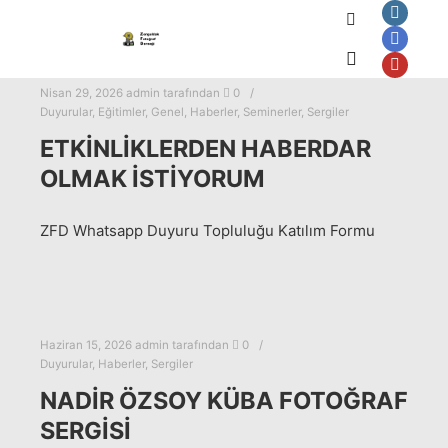
Ara
Ana menü
Nisan 29, 2026
admin
tarafından
0
Duyurular
,
Eğitimler
,
Genel
,
Haberler
,
Seminerler
,
Sergiler
ETKINLIKLERDEN HABERDAR
OLMAK İSTIYORUM
ZFD Whatsapp Duyuru Topluluğu Katılım Formu
Haziran 15, 2026
admin
tarafından
0
Duyurular
,
Haberler
,
Sergiler
NADIR ÖZSOY KÜBA FOTOĞRAF
SERGISI