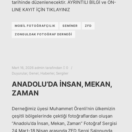
tarihinde düzenlenecektir. AYRINTILI BİLGİ ve ON-
LINE KAYIT İÇİN TIKLAYINIZ
MOBİL FOTOĞRAFÇILIK
SEMİNER
ZFD
ZONGULDAK FOTOĞRAF DERNEĞİ
Mart 16, 2026
admin
tarafından
0
Duyurular
,
Genel
,
Haberler
,
Sergiler
ANADOLU’DA İNSAN, MEKAN,
ZAMAN
Derneğimiz üyesi Muhammet Örenli’nin ülkemizin
çeşitli bölgelerinde çektiği fotoğraflardan oluşan
“Anadolu’da İnsan, Mekan, Zaman” Fotoğraf Sergisi
24 Mart-18 Nisan arasında ZFD Sergi Salonunda