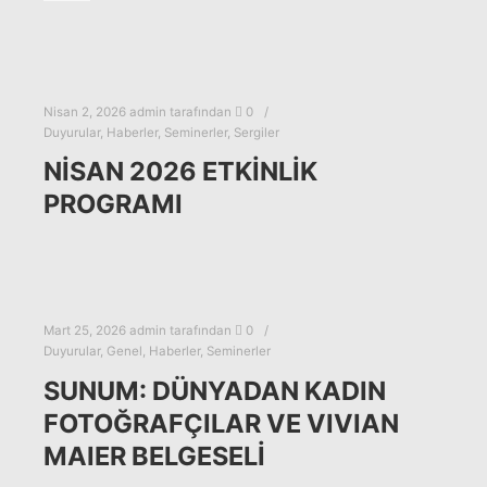
Nisan 2, 2026
admin
tarafından
0
Duyurular
,
Haberler
,
Seminerler
,
Sergiler
NİSAN 2026 ETKİNLİK
PROGRAMI
Mart 25, 2026
admin
tarafından
0
Duyurular
,
Genel
,
Haberler
,
Seminerler
SUNUM: DÜNYADAN KADIN
FOTOĞRAFÇILAR VE VIVIAN
MAIER BELGESELİ